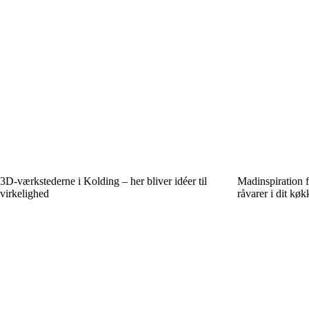
3D-værkstederne i Kolding – her bliver idéer til
Mad­inspiration 
virkelighed
råvarer i dit kø