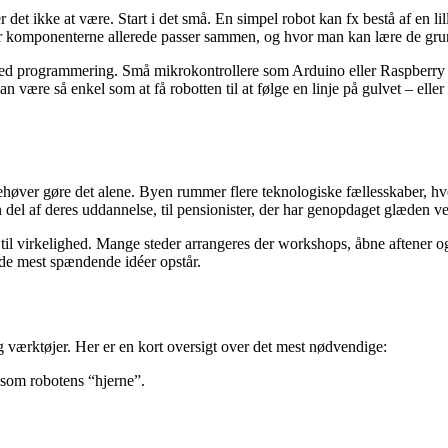
 ikke at være. Start i det små. En simpel robot kan fx bestå af en lille m
r komponenterne allerede passer sammen, og hvor man kan lære de gru
d programmering. Små mikrokontrollere som Arduino eller Raspberry Pi er
være så enkel som at få robotten til at følge en linje på gulvet – eller 
 behøver gøre det alene. Byen rummer flere teknologiske fællesskaber, hv
n del af deres uddannelse, til pensionister, der har genopdaget glæden 
 til virkelighed. Mange steder arrangeres der workshops, åbne aftener og
de mest spændende idéer opstår.
e
 værktøjer. Her er en kort oversigt over det mest nødvendige:
 som robotens “hjerne”.