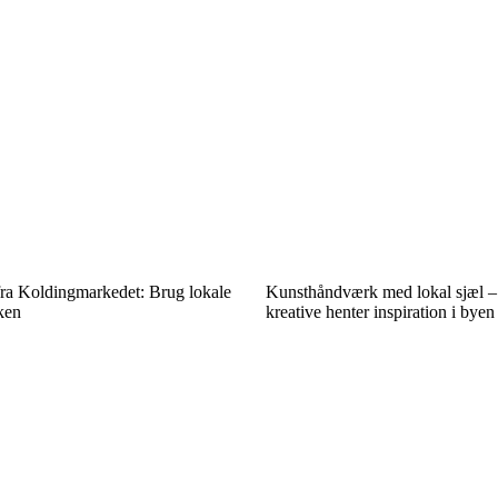
fra Kolding­markedet: Brug lokale
Kunsthåndværk med lokal sjæl –
kken
kreative henter inspiration i byen