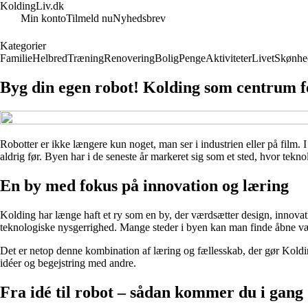
KoldingLiv.dk
Min konto
Tilmeld nu
Nyhedsbrev
Kategorier
Familie
Helbred
Træning
Renovering
Bolig
Penge
Aktiviteter
Livet
Skønhe
Byg din egen robot! Kolding som centrum f
Robotter er ikke længere kun noget, man ser i industrien eller på film.
aldrig før. Byen har i de seneste år markeret sig som et sted, hvor tek
En by med fokus på innovation og læring
Kolding har længe haft et ry som en by, der værdsætter design, innovati
teknologiske nysgerrighed. Mange steder i byen kan man finde åbne væ
Det er netop denne kombination af læring og fællesskab, der gør Koldin
idéer og begejstring med andre.
Fra idé til robot – sådan kommer du i gang