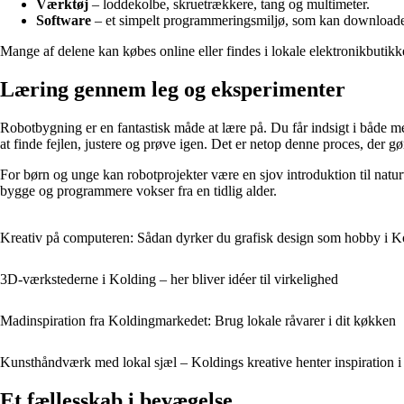
Værktøj
– loddekolbe, skruetrækkere, tang og multimeter.
Software
– et simpelt programmeringsmiljø, som kan downloades
Mange af delene kan købes online eller findes i lokale elektronikbutikk
Læring gennem leg og eksperimenter
Robotbygning er en fantastisk måde at lære på. Du får indsigt i både 
at finde fejlen, justere og prøve igen. Det er netop denne proces, der 
For børn og unge kan robotprojekter være en sjov introduktion til naturv
bygge og programmere vokser fra en tidlig alder.
Kreativ på computeren: Sådan dyrker du grafisk design som hobby i K
3D-værkstederne i Kolding – her bliver idéer til virkelighed
Mad­inspiration fra Kolding­markedet: Brug lokale råvarer i dit køkken
Kunsthåndværk med lokal sjæl – Koldings kreative henter inspiration i
Et fællesskab i bevægelse