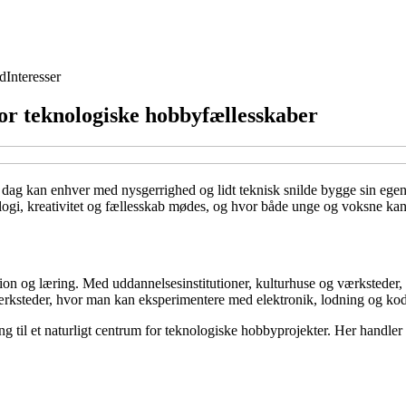
d
Interesser
or teknologiske hobbyfællesskaber
 I dag kan enhver med nysgerrighed og lidt teknisk snilde bygge sin egen
nologi, kreativitet og fællesskab mødes, og hvor både unge og voksne ka
on og læring. Med uddannelsesinstitutioner, kulturhuse og værksteder, de
rksteder, hvor man kan eksperimentere med elektronik, lodning og kod
g til et naturligt centrum for teknologiske hobbyprojekter. Her handler