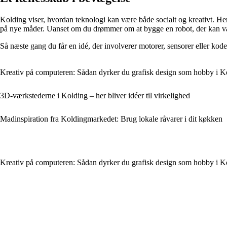
Kolding viser, hvordan teknologi kan være både socialt og kreativt. H
på nye måder. Uanset om du drømmer om at bygge en robot, der kan vande d
Så næste gang du får en idé, der involverer motorer, sensorer eller kod
Kreativ på computeren: Sådan dyrker du grafisk design som hobby i K
3D-værkstederne i Kolding – her bliver idéer til virkelighed
Mad­inspiration fra Kolding­markedet: Brug lokale råvarer i dit køkken
Kreativ på computeren: Sådan dyrker du grafisk design som hobby i K