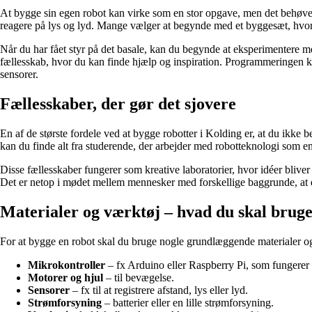
At bygge sin egen robot kan virke som en stor opgave, men det behøver det
reagere på lys og lyd. Mange vælger at begynde med et byggesæt, hvo
Når du har fået styr på det basale, kan du begynde at eksperimentere me
fællesskab, hvor du kan finde hjælp og inspiration. Programmeringen kan 
sensorer.
Fællesskaber, der gør det sjovere
En af de største fordele ved at bygge robotter i Kolding er, at du ikke
kan du finde alt fra studerende, der arbejder med robotteknologi som e
Disse fællesskaber fungerer som kreative laboratorier, hvor idéer bliver
Det er netop i mødet mellem mennesker med forskellige baggrunde, at 
Materialer og værktøj – hvad du skal brug
For at bygge en robot skal du bruge nogle grundlæggende materialer og
Mikrokontroller
– fx Arduino eller Raspberry Pi, som fungerer
Motorer og hjul
– til bevægelse.
Sensorer
– fx til at registrere afstand, lys eller lyd.
Strømforsyning
– batterier eller en lille strømforsyning.