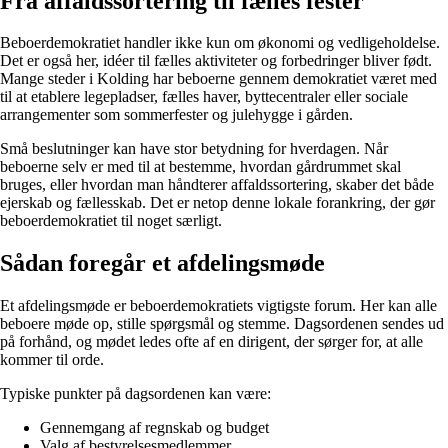
Fra affaldssortering til fælles fester
Beboerdemokratiet handler ikke kun om økonomi og vedligeholdelse.
Det er også her, idéer til fælles aktiviteter og forbedringer bliver født.
Mange steder i Kolding har beboerne gennem demokratiet været med
til at etablere legepladser, fælles haver, byttecentraler eller sociale
arrangementer som sommerfester og julehygge i gården.
Små beslutninger kan have stor betydning for hverdagen. Når
beboerne selv er med til at bestemme, hvordan gårdrummet skal
bruges, eller hvordan man håndterer affaldssortering, skaber det både
ejerskab og fællesskab. Det er netop denne lokale forankring, der gør
beboerdemokratiet til noget særligt.
Sådan foregår et afdelingsmøde
Et afdelingsmøde er beboerdemokratiets vigtigste forum. Her kan alle
beboere møde op, stille spørgsmål og stemme. Dagsordenen sendes ud
på forhånd, og mødet ledes ofte af en dirigent, der sørger for, at alle
kommer til orde.
Typiske punkter på dagsordenen kan være:
Gennemgang af regnskab og budget
Valg af bestyrelsesmedlemmer