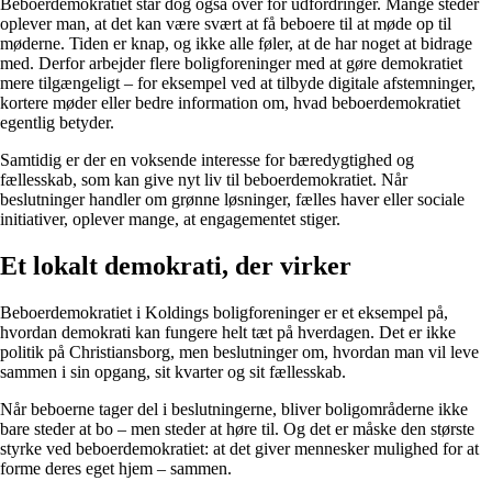
Beboerdemokratiet står dog også over for udfordringer. Mange steder
oplever man, at det kan være svært at få beboere til at møde op til
møderne. Tiden er knap, og ikke alle føler, at de har noget at bidrage
med. Derfor arbejder flere boligforeninger med at gøre demokratiet
mere tilgængeligt – for eksempel ved at tilbyde digitale afstemninger,
kortere møder eller bedre information om, hvad beboerdemokratiet
egentlig betyder.
Samtidig er der en voksende interesse for bæredygtighed og
fællesskab, som kan give nyt liv til beboerdemokratiet. Når
beslutninger handler om grønne løsninger, fælles haver eller sociale
initiativer, oplever mange, at engagementet stiger.
Et lokalt demokrati, der virker
Beboerdemokratiet i Koldings boligforeninger er et eksempel på,
hvordan demokrati kan fungere helt tæt på hverdagen. Det er ikke
politik på Christiansborg, men beslutninger om, hvordan man vil leve
sammen i sin opgang, sit kvarter og sit fællesskab.
Når beboerne tager del i beslutningerne, bliver boligområderne ikke
bare steder at bo – men steder at høre til. Og det er måske den største
styrke ved beboerdemokratiet: at det giver mennesker mulighed for at
forme deres eget hjem – sammen.