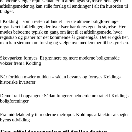
beboerne vælger repræsentanter til afdelingsbestyrelser, deltager i
afdelingsmøder og kan stille forslag til ændringer i alt fra husorden til
budget.
I Kolding – som i resten af landet – er de almene boligforeninger
organiseret i afdelinger, der hver især har deres egen bestyrelse. Her
mødes beboerne typisk en gang om året til et afdelingsmøde, hvor
regnskab og planer for det kommende år gennemgås. Det er også her,
man kan stemme om forslag og vælge nye medlemmer til bestyrelsen.
Skovparken fornyes: Et grønnere og mere moderne boligområde
vokser frem i Kolding
Når fortiden møder nutiden – sådan bevares og fornyes Koldings
historiske kvarterer
Demokrati i opgangen: Sådan fungerer beboerdemokratiet i Koldings
boligforeninger
Fra middelalderby til moderne metropol: Koldings arkitektur afspejler
byens udvikling