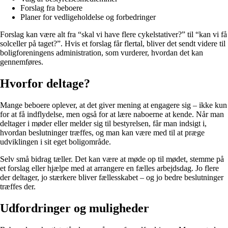
Forslag fra beboere
Planer for vedligeholdelse og forbedringer
Forslag kan være alt fra “skal vi have flere cykelstativer?” til “kan vi få
solceller på taget?”. Hvis et forslag får flertal, bliver det sendt videre til
boligforeningens administration, som vurderer, hvordan det kan
gennemføres.
Hvorfor deltage?
Mange beboere oplever, at det giver mening at engagere sig – ikke kun
for at få indflydelse, men også for at lære naboerne at kende. Når man
deltager i møder eller melder sig til bestyrelsen, får man indsigt i,
hvordan beslutninger træffes, og man kan være med til at præge
udviklingen i sit eget boligområde.
Selv små bidrag tæller. Det kan være at møde op til mødet, stemme på
et forslag eller hjælpe med at arrangere en fælles arbejdsdag. Jo flere
der deltager, jo stærkere bliver fællesskabet – og jo bedre beslutninger
træffes der.
Udfordringer og muligheder