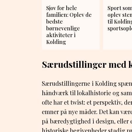
Sjov for hele
Sport so
familien: Oplev de
oplev st
bedste
til Koldin
børnevenlige
sportsopl
aktiviteter i
Kolding
Særudstillinger med 
Særudstillingerne i Kolding spænd
håndværk til lokalhistorie og samt
ofte har et twist: et perspektiv, d
emner på nye måder. Det kan være 
på bæredygtighed i design, eller 
historiske begivenheder stadig p