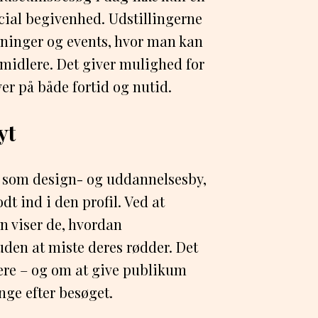
ocial begivenhed. Udstillingerne
sninger og events, hvor man kan
rmidlere. Det giver mulighed for
ver på både fortid og nutid.
yt
ry som design- og uddannelsesby,
t ind i den profil. Ved at
n viser de, hvordan
uden at miste deres rødder. Det
ere – og om at give publikum
nge efter besøget.