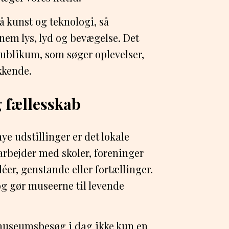
å kunst og teknologi, så
em lys, lyd og bevægelse. Det
 publikum, som søger oplevelser,
kkende.
 fællesskab
ye udstillinger er det lokale
bejder med skoler, foreninger
éer, genstande eller fortællinger.
og gør museerne til levende
museumsbesøg i dag ikke kun en