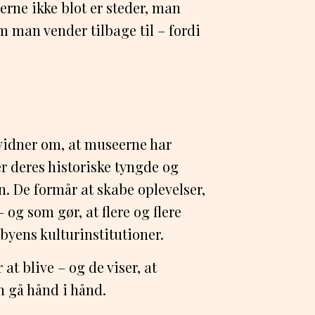
erne ikke blot er steder, man
 man vender tilbage til – fordi
 vidner om, at museerne har
er deres historiske tyngde og
. De formår at skabe oplevelser,
– og som gør, at flere og flere
 byens kulturinstitutioner.
t blive – og de viser, at
n gå hånd i hånd.