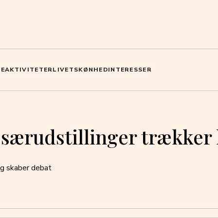
GE
AKTIVITETER
LIVET
SKØNHED
INTERESSER
særudstillinger trækker 
og skaber debat