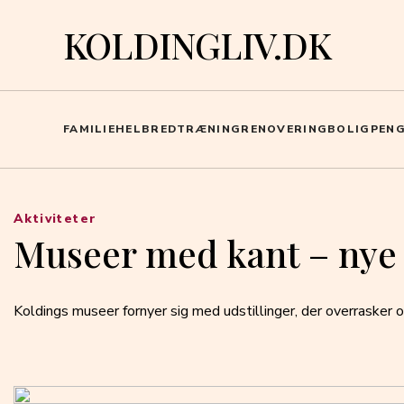
KOLDINGLIV.DK
FAMILIE
HELBRED
TRÆNING
RENOVERING
BOLIG
PEN
Aktiviteter
Museer med kant – nye 
Koldings museer fornyer sig med udstillinger, der overrasker 