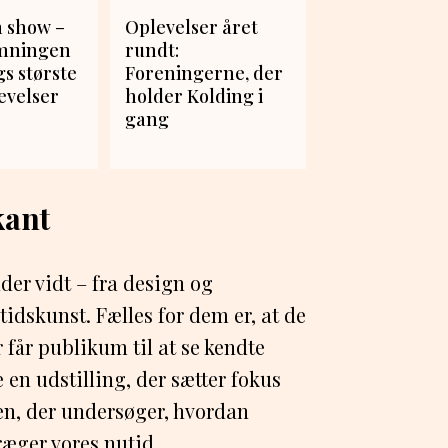
m show –
Oplevelser året
emningen
rundt:
gs største
Foreningerne, der
evelser
holder Kolding i
gang
kant
er vidt – fra design og
idskunst. Fælles for dem er, at de
er får publikum til at se kendte
en udstilling, der sætter fokus
en, der undersøger, hvordan
ræger vores nutid.