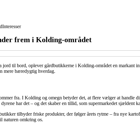
d
Interesser
inder frem i Kolding-området
 fra jord til bord, oplever gårdbutikkerne i Kolding-området en markant i
 en mere bæredygtig hverdag.
ommer fra. I Kolding og omegn betyder det, at flere vælger at handle d
dyrene har det – og det skaber en tillid, som supermarkedet sjældent k
utikker tilbyder friske produkter, der følger årets rytme – fra nye kart
til naturen omkring os.