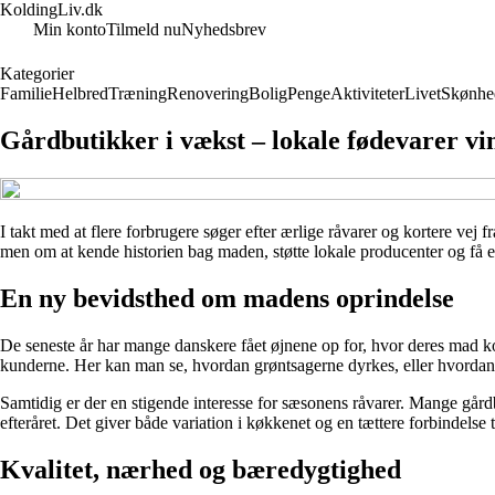
KoldingLiv.dk
Min konto
Tilmeld nu
Nyhedsbrev
Kategorier
Familie
Helbred
Træning
Renovering
Bolig
Penge
Aktiviteter
Livet
Skønhe
Gårdbutikker i vækst – lokale fødevarer v
I takt med at flere forbrugere søger efter ærlige råvarer og kortere vej
men om at kende historien bag maden, støtte lokale producenter og få
En ny bevidsthed om madens oprindelse
De seneste år har mange danskere fået øjnene op for, hvor deres mad k
kunderne. Her kan man se, hvordan grøntsagerne dyrkes, eller hvordan 
Samtidig er der en stigende interesse for sæsonens råvarer. Mange gårdb
efteråret. Det giver både variation i køkkenet og en tættere forbindelse 
Kvalitet, nærhed og bæredygtighed