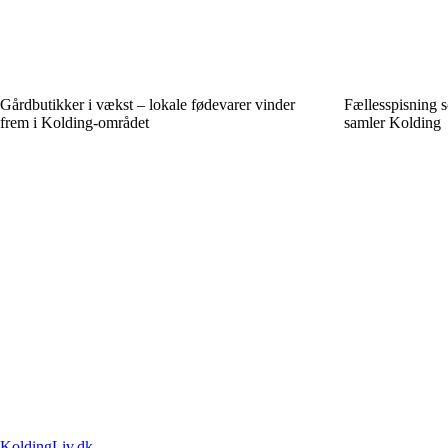
Gårdbutikker i vækst – lokale fødevarer vinder
Fællesspisning 
frem i Kolding-området
samler Kolding
KoldingLiv.dk