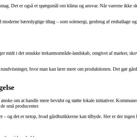
mag. Det er også et spørgsmål om klima og ansvar. Når varerne ikke ska
ed moderne bæredygtige tiltag – som solenergi, genbrug af emballage og
igger midt i det smukke trekantsområde-landskab, omgivet af marker, sk
r rundvisninger, hvor man kan lære mere om produktionen. Det gør gårdb
gelse
nske om at handle mere bevidst og støtte lokale initiativer. Kommunen o
 de små producenter.
et – og det er netop, hvad gårdbutikkerne kan tilbyde. Her er der inge