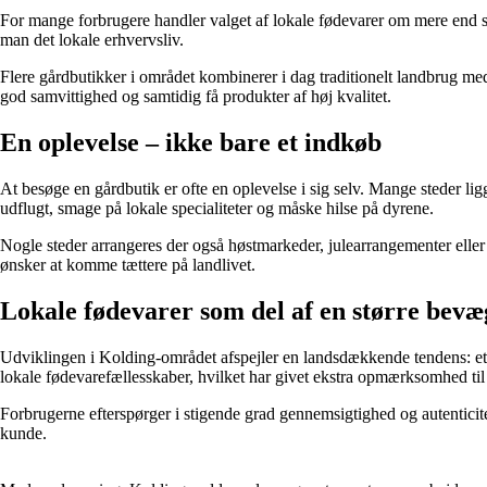
For mange forbrugere handler valget af lokale fødevarer om mere end s
man det lokale erhvervsliv.
Flere gårdbutikker i området kombinerer i dag traditionelt landbrug m
god samvittighed og samtidig få produkter af høj kvalitet.
En oplevelse – ikke bare et indkøb
At besøge en gårdbutik er ofte en oplevelse i sig selv. Mange steder l
udflugt, smage på lokale specialiteter og måske hilse på dyrene.
Nogle steder arrangeres der også høstmarkeder, julearrangementer elle
ønsker at komme tættere på landlivet.
Lokale fødevarer som del af en større bevæ
Udviklingen i Kolding-området afspejler en landsdækkende tendens: et ø
lokale fødevarefællesskaber, hvilket har givet ekstra opmærksomhed til
Forbrugerne efterspørger i stigende grad gennemsigtighed og autenticit
kunde.