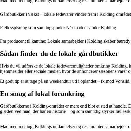
Mad med mening: Koldings uddannelser og restauranter samarbejder 
Gårdbutikker i vækst – lokale fødevarer vinder frem i Kolding-området
Fællesspisning som samlingspunkt: Når maden samler Kolding
Fra producent til kantine: Lokale samarbejder i Kolding skaber bæredy
Sådan finder du de lokale gårdbutikker
Hvis du vil udforske de lokale fødevaremuligheder omkring Kolding, ka
hjemmesider eller sociale medier, hvor de annoncerer sæsonens varer o
Et godt tip er at tage på en weekendtur ud i oplandet – fx mod Vonsild,
En smag af lokal forankring
Gårdbutikkerne i Kolding-området er mere end blot et sted at handle. D
glæden ved mad, der har en historie – og som samtidig styrker fællessk
Mad med mening: Koldings uddannelser og restauranter samarbejder 