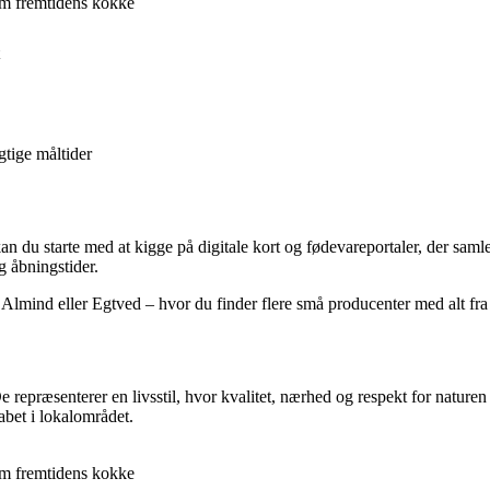
om fremtidens kokke
gtige måltider
n du starte med at kigge på digitale kort og fødevareportaler, der sam
g åbningstider.
 Almind eller Egtved – hvor du finder flere små producenter med alt fra
e repræsenterer en livsstil, hvor kvalitet, nærhed og respekt for natur
abet i lokalområdet.
om fremtidens kokke