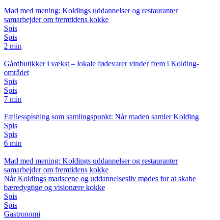
Mad med mening: Koldings uddannelser og restauranter
samarbejder om fremtidens kokke
Spis
Spis
2 min
Gårdbutikker i vækst – lokale fødevarer vinder frem i Kolding-
området
Spis
Spis
7 min
Fællesspisning som samlingspunkt: Når maden samler Kolding
Spis
Spis
6 min
Mad med mening: Koldings uddannelser og restauranter
samarbejder om fremtidens kokke
Når Koldings madscene og uddannelsesliv mødes for at skabe
bæredygtige og visionære kokke
Spis
Spis
Gastronomi