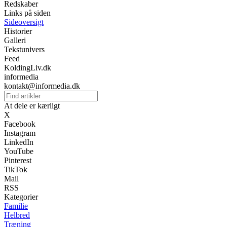
Redskaber
Links på siden
Sideoversigt
Historier
Galleri
Tekstunivers
Feed
KoldingLiv.dk
informedia
kontakt@informedia.dk
At dele er kærligt
X
Facebook
Instagram
LinkedIn
YouTube
Pinterest
TikTok
Mail
RSS
Kategorier
Familie
Helbred
Træning