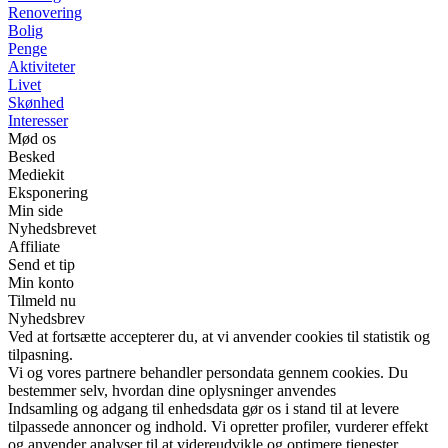
Renovering
Bolig
Penge
Aktiviteter
Livet
Skønhed
Interesser
Mød os
Besked
Mediekit
Eksponering
Min side
Nyhedsbrevet
Affiliate
Send et tip
Min konto
Tilmeld nu
Nyhedsbrev
Ved at fortsætte accepterer du, at vi anvender cookies til statistik og
tilpasning.
Vi og vores partnere behandler persondata gennem cookies. Du
bestemmer selv, hvordan dine oplysninger anvendes
Indsamling og adgang til enhedsdata gør os i stand til at levere
tilpassede annoncer og indhold. Vi opretter profiler, vurderer effekt
og anvender analyser til at videreudvikle og optimere tjenester