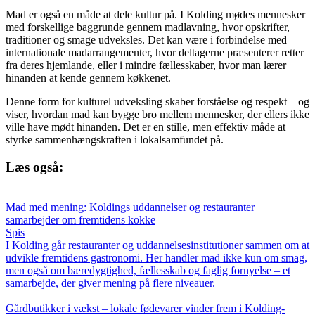
Mad er også en måde at dele kultur på. I Kolding mødes mennesker
med forskellige baggrunde gennem madlavning, hvor opskrifter,
traditioner og smage udveksles. Det kan være i forbindelse med
internationale madarrangementer, hvor deltagerne præsenterer retter
fra deres hjemlande, eller i mindre fællesskaber, hvor man lærer
hinanden at kende gennem køkkenet.
Denne form for kulturel udveksling skaber forståelse og respekt – og
viser, hvordan mad kan bygge bro mellem mennesker, der ellers ikke
ville have mødt hinanden. Det er en stille, men effektiv måde at
styrke sammenhængskraften i lokalsamfundet på.
Læs også:
Mad med mening: Koldings uddannelser og restauranter
samarbejder om fremtidens kokke
Spis
I Kolding går restauranter og uddannelsesinstitutioner sammen om at
udvikle fremtidens gastronomi. Her handler mad ikke kun om smag,
men også om bæredygtighed, fællesskab og faglig fornyelse – et
samarbejde, der giver mening på flere niveauer.
Gårdbutikker i vækst – lokale fødevarer vinder frem i Kolding-