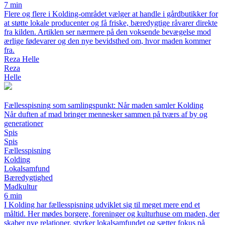
7 min
Flere og flere i Kolding-området vælger at handle i gårdbutikker for
at støtte lokale producenter og få friske, bæredygtige råvarer direkte
fra kilden. Artiklen ser nærmere på den voksende bevægelse mod
ærlige fødevarer og den nye bevidsthed om, hvor maden kommer
fra.
Reza Helle
Reza
Helle
Fællesspisning som samlingspunkt: Når maden samler Kolding
Når duften af mad bringer mennesker sammen på tværs af by og
generationer
Spis
Spis
Fællesspisning
Kolding
Lokalsamfund
Bæredygtighed
Madkultur
6 min
I Kolding har fællesspisning udviklet sig til meget mere end et
måltid. Her mødes borgere, foreninger og kulturhuse om maden, der
skaber nye relationer, styrker lokalsamfundet og sætter fokus på