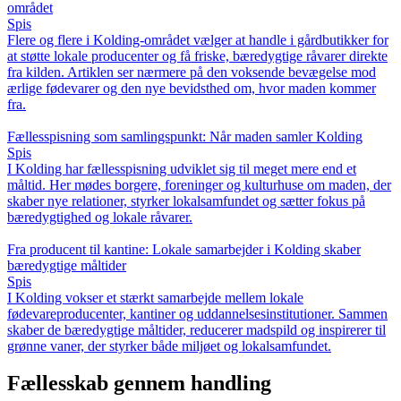
området
Spis
Flere og flere i Kolding-området vælger at handle i gårdbutikker for
at støtte lokale producenter og få friske, bæredygtige råvarer direkte
fra kilden. Artiklen ser nærmere på den voksende bevægelse mod
ærlige fødevarer og den nye bevidsthed om, hvor maden kommer
fra.
Fællesspisning som samlingspunkt: Når maden samler Kolding
Spis
I Kolding har fællesspisning udviklet sig til meget mere end et
måltid. Her mødes borgere, foreninger og kulturhuse om maden, der
skaber nye relationer, styrker lokalsamfundet og sætter fokus på
bæredygtighed og lokale råvarer.
Fra producent til kantine: Lokale samarbejder i Kolding skaber
bæredygtige måltider
Spis
I Kolding vokser et stærkt samarbejde mellem lokale
fødevareproducenter, kantiner og uddannelsesinstitutioner. Sammen
skaber de bæredygtige måltider, reducerer madspild og inspirerer til
grønne vaner, der styrker både miljøet og lokalsamfundet.
Fællesskab gennem handling