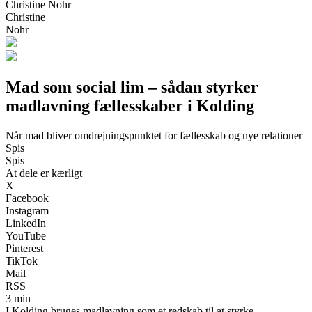
Christine Nohr
Christine
Nohr
Mad som social lim – sådan styrker
madlavning fællesskaber i Kolding
Når mad bliver omdrejningspunktet for fællesskab og nye relationer
Spis
Spis
At dele er kærligt
X
Facebook
Instagram
LinkedIn
YouTube
Pinterest
TikTok
Mail
RSS
3 min
I Kolding bruges madlavning som et redskab til at styrke