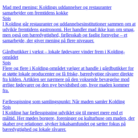
Mad med mening: Koldings uddannelser og restauranter
samarbejder om fremtidens kokke
Spis
I Kolding går restauranter og uddannelsesinstitutioner sammen om at
udvikle fremtidens gastronomi. Her handler mad ikke kun om smag,
men også om bæredygtighed, fællesskab og faglig fornyelse – et
samarbejde, der giver mening på flere niveauer.
Gårdbutikker i vækst – lokale fødevarer vinder frem i Kolding-
området
Spis
Flere og flere i Kolding-området vælger at handle i gårdbutikker for
at støtte lokale producenter og få friske, bæredygtige råvarer direkte
fra kilden. Artiklen ser nærmere på den voksende bevægelse mod
ærlige fødevarer og den nye bevidsthed om, hvor maden kommer
fra.
Fællesspisning som samlingspunkt: Når maden samler Kolding
Spis
I Kolding har fællesspisning udviklet sig til meget mere end et
måltid. Her mødes borgere, foreninger og kulturhuse om maden, der
skaber nye relationer, styrker lokalsamfundet og sætter fokus på
bæredygtighed og lokale råvarer.