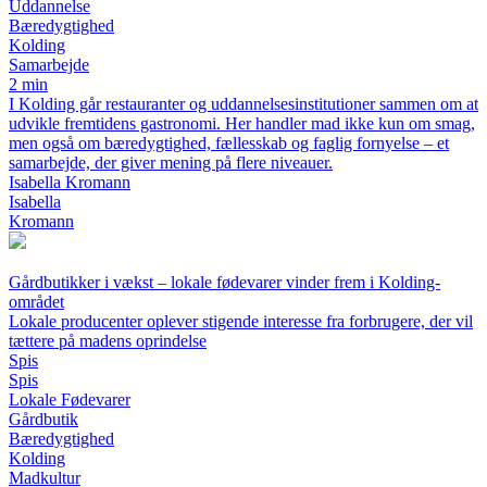
Uddannelse
Bæredygtighed
Kolding
Samarbejde
2 min
I Kolding går restauranter og uddannelsesinstitutioner sammen om at
udvikle fremtidens gastronomi. Her handler mad ikke kun om smag,
men også om bæredygtighed, fællesskab og faglig fornyelse – et
samarbejde, der giver mening på flere niveauer.
Isabella Kromann
Isabella
Kromann
Gårdbutikker i vækst – lokale fødevarer vinder frem i Kolding-
området
Lokale producenter oplever stigende interesse fra forbrugere, der vil
tættere på madens oprindelse
Spis
Spis
Lokale Fødevarer
Gårdbutik
Bæredygtighed
Kolding
Madkultur