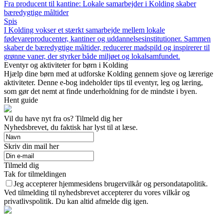
Fra producent til kantine: Lokale samarbejder i Kolding skaber
bæredygtige måltider
Spis
I Kolding vokser et stærkt samarbejde mellem lokale
fødevareproducenter, kantiner og uddannelsesinstitutioner. Sammen
skaber de bæredygtige måltider, reducerer madspild og inspirerer til
grønne vaner, der styrker både miljøet og lokalsamfundet.
Eventyr og aktiviteter for børn i Kolding
Hjælp dine børn med at udforske Kolding gennem sjove og lærerige
aktiviteter. Denne e-bog indeholder tips til eventyr, leg og læring,
som gør det nemt at finde underholdning for de mindste i byen.
Hent guide
Vil du have nyt fra os? Tilmeld dig her
Nyhedsbrevet, du faktisk har lyst til at læse.
Skriv din mail her
Tilmeld dig
Tak for tilmeldingen
Jeg accepterer hjemmesidens brugervilkår og persondatapolitik.
Ved tilmelding til nyhedsbrevet accepterer du vores vilkår og
privatlivspolitik. Du kan altid afmelde dig igen.