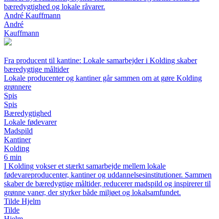
bæredygtighed og lokale råvarer.
André Kauffmann
André
Kauffmann
Fra producent til kantine: Lokale samarbejder i Kolding skaber
bæredygtige måltider
Lokale producenter og kantiner går sammen om at gøre Kolding
grønnere
Spis
Spis
Bæredygtighed
Lokale fødevarer
Madspild
Kantiner
Kolding
6 min
I Kolding vokser et stærkt samarbejde mellem lokale
fødevareproducenter, kantiner og uddannelsesinstitutioner. Sammen
skaber de bæredygtige måltider, reducerer madspild og inspirerer til
grønne vaner, der styrker både miljøet og lokalsamfundet.
Tilde Hjelm
Tilde
Hjelm