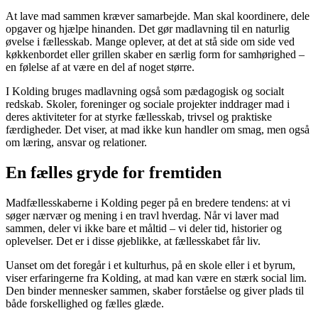
At lave mad sammen kræver samarbejde. Man skal koordinere, dele
opgaver og hjælpe hinanden. Det gør madlavning til en naturlig
øvelse i fællesskab. Mange oplever, at det at stå side om side ved
køkkenbordet eller grillen skaber en særlig form for samhørighed –
en følelse af at være en del af noget større.
I Kolding bruges madlavning også som pædagogisk og socialt
redskab. Skoler, foreninger og sociale projekter inddrager mad i
deres aktiviteter for at styrke fællesskab, trivsel og praktiske
færdigheder. Det viser, at mad ikke kun handler om smag, men også
om læring, ansvar og relationer.
En fælles gryde for fremtiden
Madfællesskaberne i Kolding peger på en bredere tendens: at vi
søger nærvær og mening i en travl hverdag. Når vi laver mad
sammen, deler vi ikke bare et måltid – vi deler tid, historier og
oplevelser. Det er i disse øjeblikke, at fællesskabet får liv.
Uanset om det foregår i et kulturhus, på en skole eller i et byrum,
viser erfaringerne fra Kolding, at mad kan være en stærk social lim.
Den binder mennesker sammen, skaber forståelse og giver plads til
både forskellighed og fælles glæde.