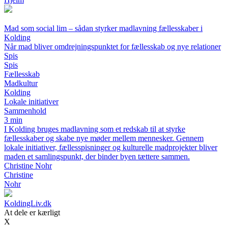
Mad som social lim – sådan styrker madlavning fællesskaber i
Kolding
Når mad bliver omdrejningspunktet for fællesskab og nye relationer
Spis
Spis
Fællesskab
Madkultur
Kolding
Lokale initiativer
Sammenhold
3 min
I Kolding bruges madlavning som et redskab til at styrke
fællesskaber og skabe nye møder mellem mennesker. Gennem
lokale initiativer, fællesspisninger og kulturelle madprojekter bliver
maden et samlingspunkt, der binder byen tættere sammen.
Christine Nohr
Christine
Nohr
KoldingLiv.dk
At dele er kærligt
X