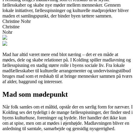
fællesskaber og skabe nye møder mellem mennesker. Gennem
lokale initiativer, fællesspisninger og kulturelle madprojekter bliver
maden et samlingspunkt, der binder byen tættere sammen.
Christine Nohr
Christine
Nohr
Mad har altid været mere end blot næring – det er en måde at
mødes, dele og skabe relationer på. I Kolding spiller madlavning og
fællesspisning en stadig større rolle i byens sociale liv. Fra lokale
madfællesskaber til kulturelle arrangementer og undervisningstilbud
bruges mad som et redskab til at bringe mennesker sammen på tværs
af alder, baggrund og interesser.
Mad som mødepunkt
Når folk samles om et måltid, opstår der en særlig form for nærvær. I
Kolding ses det tydeligt i de mange fællesspisninger, der finder sted i
byens kulturhuse, foreninger og bydele. Her handler det ikke kun
om at spise, men om at mødes i øjenhøjde. Madlavningen bliver en
anledning til samtale, samarbejde og gensidig nysgerrighed.