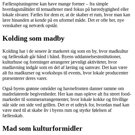
Fællesspisningerne kan have mange former – fra simple
hverdagsmåltider til temaaftener med fokus på bæredygtighed eller
lokale råvarer. Fælles for dem er, at de skaber et rum, hvor man kan
lære hinanden at kende på en uformel måde. Det er ofte her, nye
venskaber og netværk opstår.
Kolding som madby
Kolding har i de senere år markeret sig som en by, hvor madkultur
og fællesskab går hånd i hånd. Byens uddannelsesinstitutioner,
kulturhuse og foreninger arrangerer jævnligt aktiviteter, hvor
madlavning indgår som en del af læring og samvær. Det kan være
alt fra madkurser og workshops til events, hvor lokale producenter
præsenterer deres varer.
Også byens grønne områder og havnefronten danner ramme om
madrelaterede begivenheder. Her kan man opleve alt fra street food-
markeder til sommerarrangementer, hvor lokale kokke og frivillige
står side om side ved grillen. Det er et udtryk for, hvordan mad kan
være med til at skabe liv i byens rum og styrke følelsen af
fællesskab.
Mad som kulturformidler